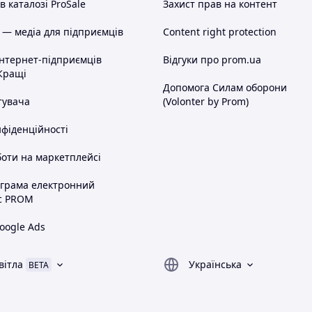
 каталозі ProSale
Захист прав на контент
 — медіа для підприємців
Content right protection
інтернет-підприємців
Відгуки про prom.ua
Кращі
Допомога Силам оборони
тувача
(Volonter by Prom)
нфіденційності
оти на маркетплейсі
ограма електронний
с PROM
oogle Ads
вітла
Українська
BETA