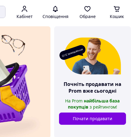
Кабінет
Сповіщення
Обране
Кошик
О! Є замовлення
Почніть продавати на
Prom
вже сьогодні
На
Prom
найбільша база
покупців
з рейтингом
!
Почати продавати