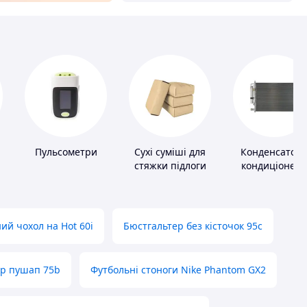
и
Пульсометри
Сухі суміші для
Конденсатор
стяжки підлоги
кондиціонера
ий чохол на Hot 60i
Бюстгальтер без кісточок 95с
ер пушап 75b
Футбольні стоноги Nike Phantom GX2