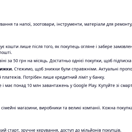
ання та напої, зоотовари, інструменти, матеріали для ремонту,
є кошти лише після того, як покупець огляне і забере замовл
пошті.
ні за 50 грн на місяць. Достатньо однієї покупки, щоб підписка
нижки.
Стежимо, щоб знижки були справжніми. Актуальні пропози
24 платежів. Потрібен лише кредитний ліміт у банку.
e і має понад 10 млн завантажень у Google Play. Купуйте зі смар
 сімейні магазини, виробники та великі компанії. Кожна покупка
ий старт, зручне керування, доступ до мільйонів покупців.