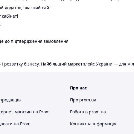
й додаток, власний сайт
 кабінеті
в
ще до підтвердження замовлення
 і розвитку бізнесу. Найбільший маркетплейс України — для міл
Про нас
 продавців
Про prom.ua
тернет-магазин
на Prom
Робота в prom.ua
авати на Prom
Контактна інформація