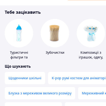
Матеріали для ремонту
Тебе зацікавить
Спорт і відпочинок
Туристичні
Зубочистки
Композиції з
фільтри та
іграшок, одягу,
пігулки для
підгузків
Що шукають
питної води
Щоденники шкільні
K-pop румі костюм для аніматорі
Блузка з мереживом великого розміру
Мереживний ко