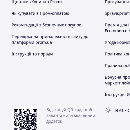
Що таке «Купити з Prom»
Просування в
Як купувати з Пром-оплатою
Sprava.prom
Рекомендації з безпечних покупок
Премія для 
Ecommerce.
Перевірка на приналежність сайту до
платформи prom.ua
Угода корис
Інструкції та поради
Політика ко
Правила роб
Бонусна пр
маркетплей
Інструкція G
Відскануй QR-код, щоб
Тема
-
с
завантажити мобільний
додаток