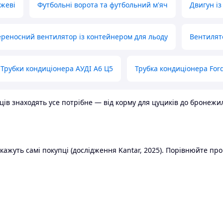
ожеві
Футбольні ворота та футбольний м'яч
Двигун із
реносний вентилятор із контейнером для льоду
Вентилят
Трубки кондиціонера АУДІ А6 Ц5
Трубка кондиціонера Ford
в знаходять усе потрібне — від корму для цуциків до бронежилет
ажуть самі покупці (дослідження Kantar, 2025). Порівнюйте пропо