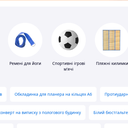
Ремені для йоги
Спортивні ігрові
Пляжні килимк
м'ячі
в
Обкладинка для планера на кільцях А6
Протиударн
нверт на виписку з пологового будинку
Білий бюстгальт