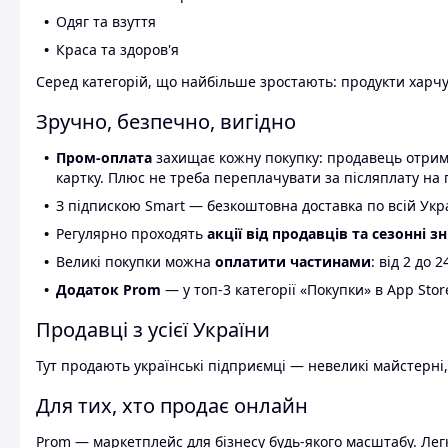
Одяг та взуття
Краса та здоров'я
Серед категорій, що найбільше зростають: продукти харчув
Зручно, безпечно, вигідно
Пром-оплата
захищає кожну покупку: продавець отриму
картку. Плюс не треба переплачувати за післяплату на 
З підпискою Smart — безкоштовна доставка по всій Украї
Регулярно проходять
акції від продавців та сезонні з
Великі покупки можна
оплатити частинами
: від 2 до 
Додаток Prom
— у топ-3 категорії «Покупки» в App Stor
Продавці з усієї України
Тут продають українські підприємці — невеликі майстерні,
Для тих, хто продає онлайн
Prom — маркетплейс для бізнесу будь-якого масштабу. Легк