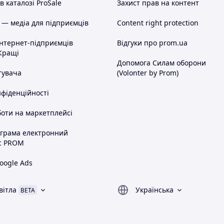
 каталозі ProSale
Захист прав на контент
 — медіа для підприємців
Content right protection
інтернет-підприємців
Відгуки про prom.ua
Кращі
Допомога Силам оборони
тувача
(Volonter by Prom)
нфіденційності
оти на маркетплейсі
ограма електронний
с PROM
oogle Ads
вітла
Українська
BETA