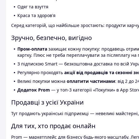
Одяг та взуття
Краса та здоров'я
Серед категорій, що найбільше зростають: продукти харчув
Зручно, безпечно, вигідно
Пром-оплата
захищає кожну покупку: продавець отриму
картку. Плюс не треба переплачувати за післяплату на 
З підпискою Smart — безкоштовна доставка по всій Украї
Регулярно проходять
акції від продавців та сезонні з
Великі покупки можна
оплатити частинами
: від 2 до 
Додаток Prom
— у топ-3 категорії «Покупки» в App Stor
Продавці з усієї України
Тут продають українські підприємці — невеликі майстерні,
Для тих, хто продає онлайн
Prom — маркетплейс для бізнесу будь-якого масштабу. Легк