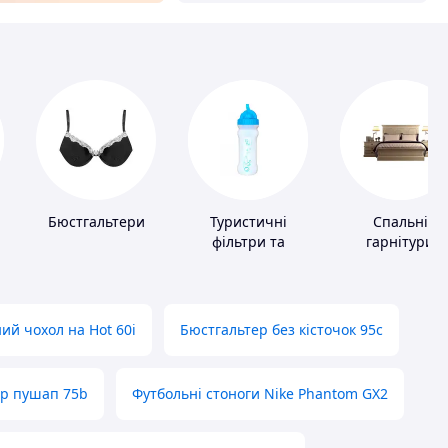
Бюстгальтери
Туристичні
Спальні
фільтри та
гарнітури
пігулки для
питної води
ий чохол на Hot 60i
Бюстгальтер без кісточок 95с
ер пушап 75b
Футбольні стоноги Nike Phantom GX2