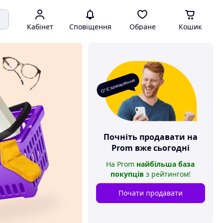
Кабінет
Сповіщення
Обране
Кошик
О! Є замовлення
Почніть продавати на
Prom
вже сьогодні
На
Prom
найбільша база
покупців
з рейтингом
!
Почати продавати