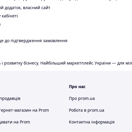
й додаток, власний сайт
 кабінеті
в
ще до підтвердження замовлення
 і розвитку бізнесу. Найбільший маркетплейс України — для міл
Про нас
 продавців
Про prom.ua
тернет-магазин
на Prom
Робота в prom.ua
авати на Prom
Контактна інформація