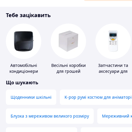
Матеріали для ремонту
Тебе зацікавить
Спорт і відпочинок
Автомобільні
Весільні коробки
Запчастини та
кондиціонери
для грошей
аксесуари для
побутових
Що шукають
кондиціонерів
Щоденники шкільні
K-pop румі костюм для аніматорі
Блузка з мереживом великого розміру
Мереживний ко