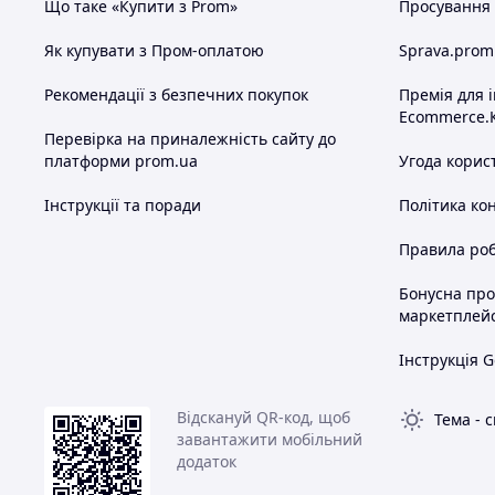
Що таке «Купити з Prom»
Просування в
Як купувати з Пром-оплатою
Sprava.prom
Рекомендації з безпечних покупок
Премія для 
Ecommerce.
Перевірка на приналежність сайту до
платформи prom.ua
Угода корис
Інструкції та поради
Політика ко
Правила роб
Бонусна пр
маркетплей
Інструкція G
Відскануй QR-код, щоб
Тема
-
с
завантажити мобільний
додаток