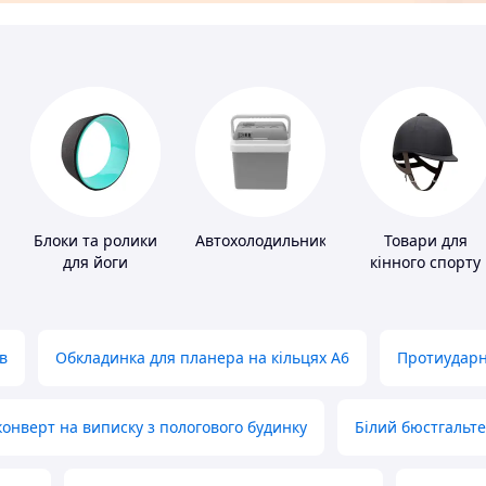
Блоки та ролики
Автохолодильники
Товари для
для йоги
кінного спорту
в
Обкладинка для планера на кільцях А6
Протиударн
нверт на виписку з пологового будинку
Білий бюстгальт