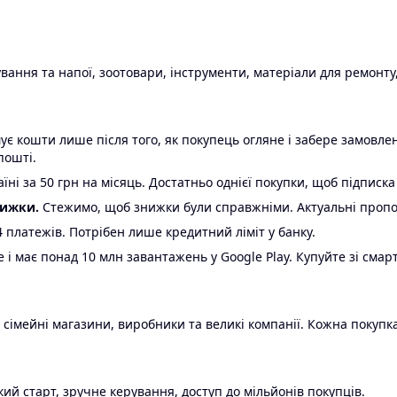
ання та напої, зоотовари, інструменти, матеріали для ремонту,
є кошти лише після того, як покупець огляне і забере замовл
пошті.
ні за 50 грн на місяць. Достатньо однієї покупки, щоб підписка
нижки.
Стежимо, щоб знижки були справжніми. Актуальні пропози
24 платежів. Потрібен лише кредитний ліміт у банку.
e і має понад 10 млн завантажень у Google Play. Купуйте зі смар
 сімейні магазини, виробники та великі компанії. Кожна покупка
ий старт, зручне керування, доступ до мільйонів покупців.