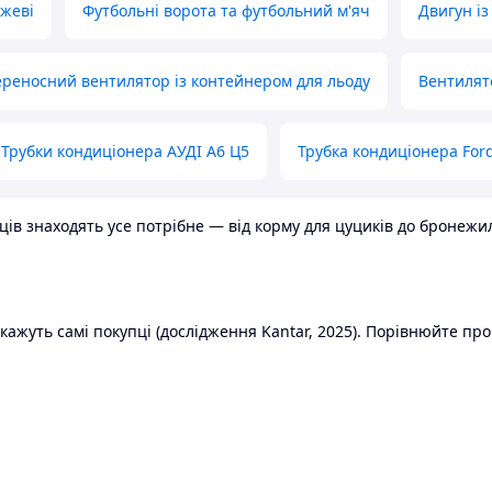
ожеві
Футбольні ворота та футбольний м'яч
Двигун із
реносний вентилятор із контейнером для льоду
Вентилят
Трубки кондиціонера АУДІ А6 Ц5
Трубка кондиціонера Ford
в знаходять усе потрібне — від корму для цуциків до бронежилет
ажуть самі покупці (дослідження Kantar, 2025). Порівнюйте пропо