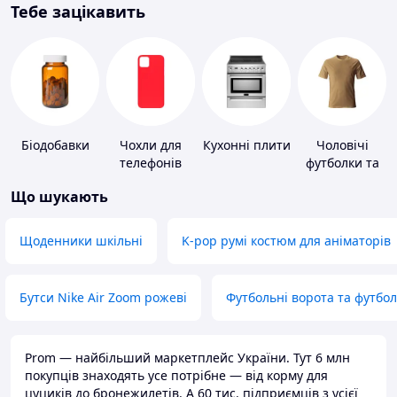
Тебе зацікавить
Біодобавки
Чохли для
Кухонні плити
Чоловічі
телефонів
футболки та
майки
Що шукають
Щоденники шкільні
K-pop румі костюм для аніматорів
Бутси Nike Air Zoom рожеві
Футбольні ворота та футбо
Prom — найбільший маркетплейс України. Тут 6 млн
покупців знаходять усе потрібне — від корму для
цуциків до бронежилетів. А 60 тис. підприємців з усієї