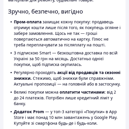
Зручно, безпечно, вигідно
Пром-оплата
захищає кожну покупку: продавець
отримує кошти лише після того, як покупець огляне і
забере замовлення. Щось не так — гроші
повертаються автоматично на картку. Плюс не
треба переплачувати за післяплату на пошті.
З підпискою Smart — безкоштовна доставка по всій
Україні за 50 грн на місяць. Достатньо однієї
покупки, щоб підписка окупилась.
Регулярно проходять
акції від продавців та сезонні
знижки.
Стежимо, щоб знижки були справжніми.
Актуальні пропозиції — на головній або в застосунку.
Великі покупки можна
оплатити частинами
: від 2
до 24 платежів. Потрібен лише кредитний ліміт у
банку.
Додаток Prom
— у топ-3 категорії «Покупки» в App
Store і має понад 10 млн завантажень у Google Play.
Купуйте зі смартфона будь-де і будь-коли.