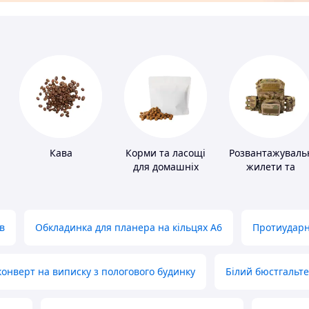
Кава
Корми та ласощі
Розвантажуваль
для домашніх
жилети та
тварин і птахів
плитоноски без
плит
в
Обкладинка для планера на кільцях А6
Протиударн
нверт на виписку з пологового будинку
Білий бюстгальт