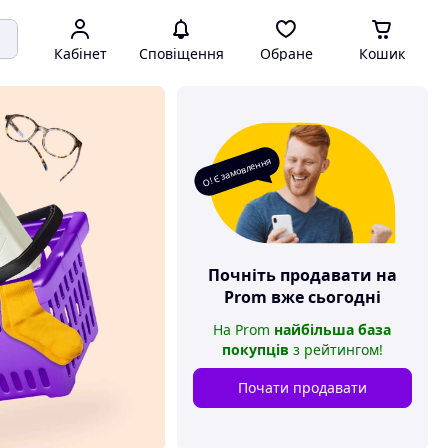
Кабінет
Сповіщення
Обране
Кошик
О! Є замовлення
Почніть продавати на
Prom
вже сьогодні
На
Prom
найбільша база
покупців
з рейтингом
!
Почати продавати