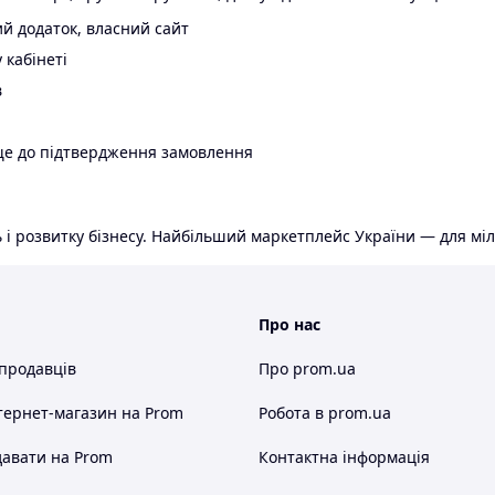
й додаток, власний сайт
 кабінеті
в
ще до підтвердження замовлення
 і розвитку бізнесу. Найбільший маркетплейс України — для міл
Про нас
 продавців
Про prom.ua
тернет-магазин
на Prom
Робота в prom.ua
авати на Prom
Контактна інформація