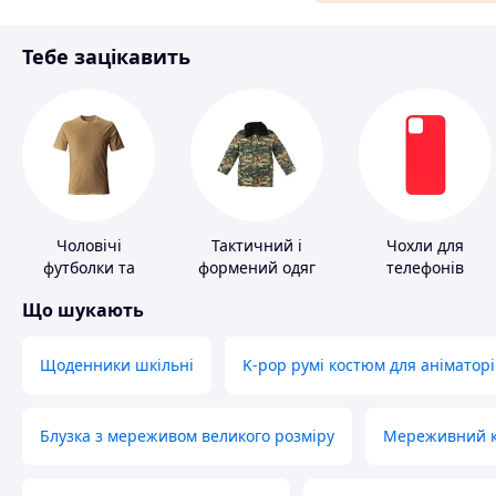
Матеріали для ремонту
Тебе зацікавить
Спорт і відпочинок
Чоловічі
Тактичний і
Чохли для
футболки та
формений одяг
телефонів
майки
Що шукають
Щоденники шкільні
K-pop румі костюм для аніматорі
Блузка з мереживом великого розміру
Мереживний ко