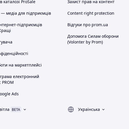
 каталозі ProSale
Захист прав на контент
 — медіа для підприємців
Content right protection
інтернет-підприємців
Відгуки про prom.ua
Кращі
Допомога Силам оборони
тувача
(Volonter by Prom)
нфіденційності
оти на маркетплейсі
ограма електронний
с PROM
oogle Ads
вітла
Українська
BETA