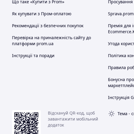
Що таке «Купити з Prom»
Просування в
Як купувати з Пром-оплатою
Sprava.prom
Рекомендації з безпечних покупок
Премія для 
Ecommerce.
Перевірка на приналежність сайту до
платформи prom.ua
Угода корис
Інструкції та поради
Політика ко
Правила роб
Бонусна пр
маркетплей
Інструкція G
Відскануй QR-код, щоб
Тема
-
с
завантажити мобільний
додаток