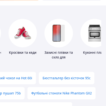
ні
Кросівки та кеди
Захисні плівки та
Кухонні плит
скло для
портативних
пристроїв
ий чохол на Hot 60i
Бюстгальтер без кісточок 95с
ер пушап 75b
Футбольні стоноги Nike Phantom GX2