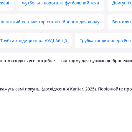
ожеві
Футбольні ворота та футбольний м'яч
Двигун із
реносний вентилятор із контейнером для льоду
Вентилят
Трубки кондиціонера АУДІ А6 Ц5
Трубка кондиціонера Ford
в знаходять усе потрібне — від корму для цуциків до бронежилет
ажуть самі покупці (дослідження Kantar, 2025). Порівнюйте пропо