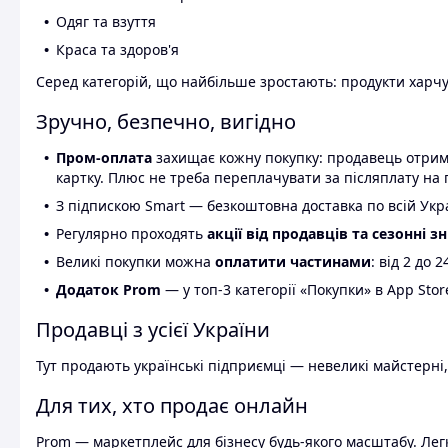
Одяг та взуття
Краса та здоров'я
Серед категорій, що найбільше зростають: продукти харчув
Зручно, безпечно, вигідно
Пром-оплата
захищає кожну покупку: продавець отриму
картку. Плюс не треба переплачувати за післяплату на 
З підпискою Smart — безкоштовна доставка по всій Украї
Регулярно проходять
акції від продавців та сезонні з
Великі покупки можна
оплатити частинами
: від 2 до 
Додаток Prom
— у топ-3 категорії «Покупки» в App Stor
Продавці з усієї України
Тут продають українські підприємці — невеликі майстерні,
Для тих, хто продає онлайн
Prom — маркетплейс для бізнесу будь-якого масштабу. Легк