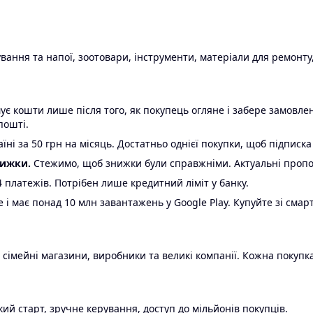
ання та напої, зоотовари, інструменти, матеріали для ремонту,
є кошти лише після того, як покупець огляне і забере замовл
пошті.
ні за 50 грн на місяць. Достатньо однієї покупки, щоб підписка
нижки.
Стежимо, щоб знижки були справжніми. Актуальні пропози
24 платежів. Потрібен лише кредитний ліміт у банку.
e і має понад 10 млн завантажень у Google Play. Купуйте зі смар
 сімейні магазини, виробники та великі компанії. Кожна покупка
ий старт, зручне керування, доступ до мільйонів покупців.