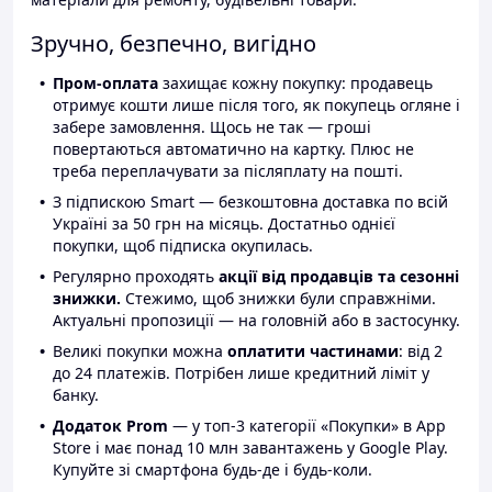
Зручно, безпечно, вигідно
Пром-оплата
захищає кожну покупку: продавець
отримує кошти лише після того, як покупець огляне і
забере замовлення. Щось не так — гроші
повертаються автоматично на картку. Плюс не
треба переплачувати за післяплату на пошті.
З підпискою Smart — безкоштовна доставка по всій
Україні за 50 грн на місяць. Достатньо однієї
покупки, щоб підписка окупилась.
Регулярно проходять
акції від продавців та сезонні
знижки.
Стежимо, щоб знижки були справжніми.
Актуальні пропозиції — на головній або в застосунку.
Великі покупки можна
оплатити частинами
: від 2
до 24 платежів. Потрібен лише кредитний ліміт у
банку.
Додаток Prom
— у топ-3 категорії «Покупки» в App
Store і має понад 10 млн завантажень у Google Play.
Купуйте зі смартфона будь-де і будь-коли.