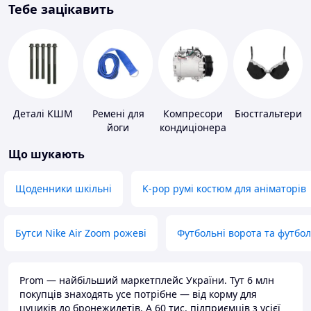
Тебе зацікавить
Деталі КШМ
Ремені для
Компресори
Бюстгальтери
йоги
кондиціонера
Що шукають
Щоденники шкільні
K-pop румі костюм для аніматорів
Бутси Nike Air Zoom рожеві
Футбольні ворота та футбо
Prom — найбільший маркетплейс України. Тут 6 млн
покупців знаходять усе потрібне — від корму для
цуциків до бронежилетів. А 60 тис. підприємців з усієї