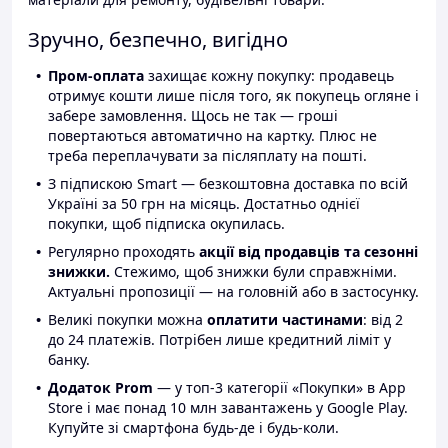
Зручно, безпечно, вигідно
Пром-оплата
захищає кожну покупку: продавець
отримує кошти лише після того, як покупець огляне і
забере замовлення. Щось не так — гроші
повертаються автоматично на картку. Плюс не
треба переплачувати за післяплату на пошті.
З підпискою Smart — безкоштовна доставка по всій
Україні за 50 грн на місяць. Достатньо однієї
покупки, щоб підписка окупилась.
Регулярно проходять
акції від продавців та сезонні
знижки.
Стежимо, щоб знижки були справжніми.
Актуальні пропозиції — на головній або в застосунку.
Великі покупки можна
оплатити частинами
: від 2
до 24 платежів. Потрібен лише кредитний ліміт у
банку.
Додаток Prom
— у топ-3 категорії «Покупки» в App
Store і має понад 10 млн завантажень у Google Play.
Купуйте зі смартфона будь-де і будь-коли.