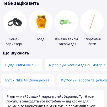
Тебе зацікавить
Ремені
Мед
Кінезіо тейпи
Спортивні
вариаторні
і засоби для
бити
тейпування
Що шукають
Щоденники шкільні
K-pop румі костюм для аніматорів
Бутси Nike Air Zoom рожеві
Футбольні ворота та футбо
Prom — найбільший маркетплейс України. Тут 6 млн
покупців знаходять усе потрібне — від корму для
цуциків до бронежилетів. А 60 тис. підприємців з усієї