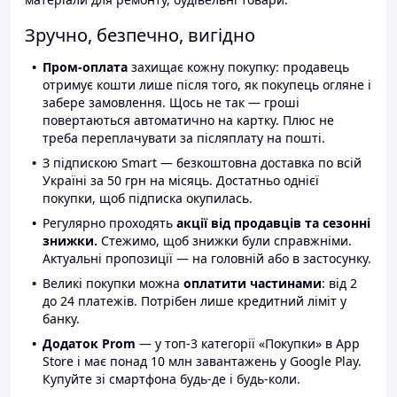
Зручно, безпечно, вигідно
Пром-оплата
захищає кожну покупку: продавець
отримує кошти лише після того, як покупець огляне і
забере замовлення. Щось не так — гроші
повертаються автоматично на картку. Плюс не
треба переплачувати за післяплату на пошті.
З підпискою Smart — безкоштовна доставка по всій
Україні за 50 грн на місяць. Достатньо однієї
покупки, щоб підписка окупилась.
Регулярно проходять
акції від продавців та сезонні
знижки.
Стежимо, щоб знижки були справжніми.
Актуальні пропозиції — на головній або в застосунку.
Великі покупки можна
оплатити частинами
: від 2
до 24 платежів. Потрібен лише кредитний ліміт у
банку.
Додаток Prom
— у топ-3 категорії «Покупки» в App
Store і має понад 10 млн завантажень у Google Play.
Купуйте зі смартфона будь-де і будь-коли.