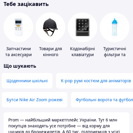
Тебе зацікавить
Запчастини
Товари для
Кодонабірні
Туристичні
та аксесуари
кінного
клавіатури
фільтри та
для побутових
спорту
пігулки для
Що шукають
кондиціонерів
питної води
Щоденники шкільні
K-pop румі костюм для аніматорів
Бутси Nike Air Zoom рожеві
Футбольні ворота та футбо
Prom — найбільший маркетплейс України. Тут 6 млн
покупців знаходять усе потрібне — від корму для
цуциків до бронежилетів. А 60 тис. підприємців з усієї