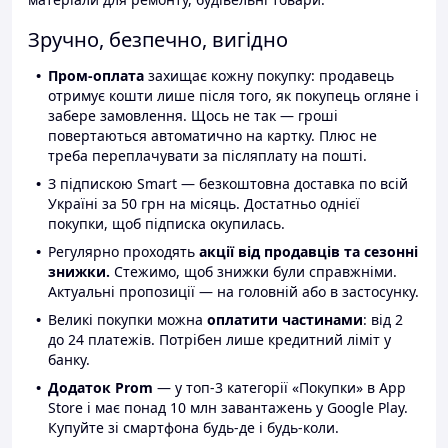
Зручно, безпечно, вигідно
Пром-оплата
захищає кожну покупку: продавець
отримує кошти лише після того, як покупець огляне і
забере замовлення. Щось не так — гроші
повертаються автоматично на картку. Плюс не
треба переплачувати за післяплату на пошті.
З підпискою Smart — безкоштовна доставка по всій
Україні за 50 грн на місяць. Достатньо однієї
покупки, щоб підписка окупилась.
Регулярно проходять
акції від продавців та сезонні
знижки.
Стежимо, щоб знижки були справжніми.
Актуальні пропозиції — на головній або в застосунку.
Великі покупки можна
оплатити частинами
: від 2
до 24 платежів. Потрібен лише кредитний ліміт у
банку.
Додаток Prom
— у топ-3 категорії «Покупки» в App
Store і має понад 10 млн завантажень у Google Play.
Купуйте зі смартфона будь-де і будь-коли.