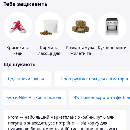
Тебе зацікавить
Кросівки та
Корми та
Розвантажувальні
Кухонні плити
кеди
ласощі для
жилети та
домашніх
плитоноски
Що шукають
тварин і
без плит
птахів
Щоденники шкільні
K-pop румі костюм для аніматорів
Бутси Nike Air Zoom рожеві
Футбольні ворота та футбо
Prom — найбільший маркетплейс України. Тут 6 млн
покупців знаходять усе потрібне — від корму для
цуциків до бронежилетів. А 60 тис. підприємців з усієї