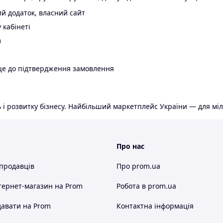
й додаток, власний сайт
 кабінеті
в
ще до підтвердження замовлення
 і розвитку бізнесу. Найбільший маркетплейс України — для міл
Про нас
 продавців
Про prom.ua
тернет-магазин
на Prom
Робота в prom.ua
авати на Prom
Контактна інформація