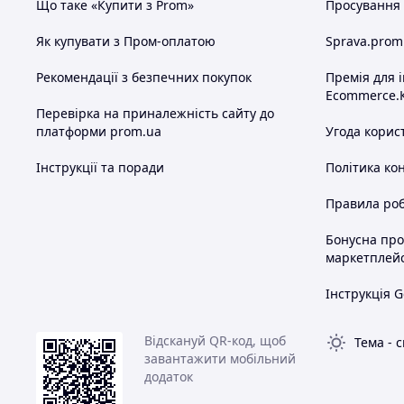
Що таке «Купити з Prom»
Просування в
Як купувати з Пром-оплатою
Sprava.prom
Рекомендації з безпечних покупок
Премія для 
Ecommerce.
Перевірка на приналежність сайту до
платформи prom.ua
Угода корис
Інструкції та поради
Політика ко
Правила роб
Бонусна пр
маркетплей
Інструкція G
Відскануй QR-код, щоб
Тема
-
с
завантажити мобільний
додаток