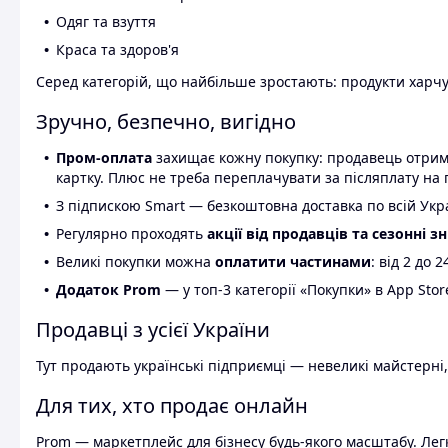
Одяг та взуття
Краса та здоров'я
Серед категорій, що найбільше зростають: продукти харчув
Зручно, безпечно, вигідно
Пром-оплата
захищає кожну покупку: продавець отриму
картку. Плюс не треба переплачувати за післяплату на 
З підпискою Smart — безкоштовна доставка по всій Украї
Регулярно проходять
акції від продавців та сезонні з
Великі покупки можна
оплатити частинами
: від 2 до 
Додаток Prom
— у топ-3 категорії «Покупки» в App Stor
Продавці з усієї України
Тут продають українські підприємці — невеликі майстерні,
Для тих, хто продає онлайн
Prom — маркетплейс для бізнесу будь-якого масштабу. Легк