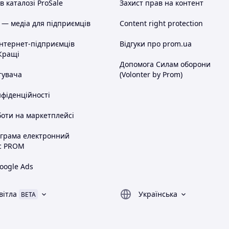
 каталозі ProSale
Захист прав на контент
 — медіа для підприємців
Content right protection
інтернет-підприємців
Відгуки про prom.ua
Кращі
Допомога Силам оборони
тувача
(Volonter by Prom)
нфіденційності
оти на маркетплейсі
ограма електронний
с PROM
oogle Ads
вітла
Українська
BETA