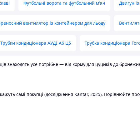
ожеві
Футбольні ворота та футбольний м'яч
Двигун із
реносний вентилятор із контейнером для льоду
Вентилят
Трубки кондиціонера АУДІ А6 Ц5
Трубка кондиціонера Ford
в знаходять усе потрібне — від корму для цуциків до бронежилет
ажуть самі покупці (дослідження Kantar, 2025). Порівнюйте пропо