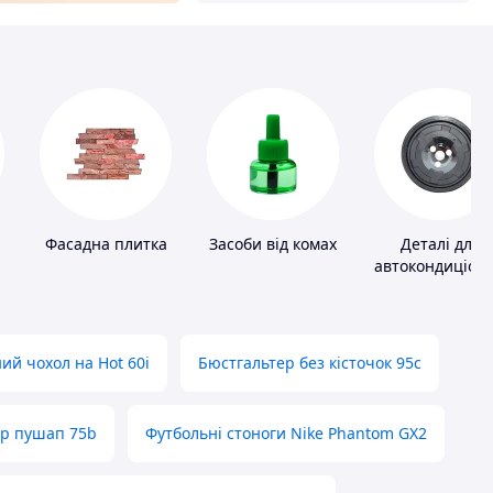
Фасадна плитка
Засоби від комах
Деталі для
автокондиціоне
ий чохол на Hot 60i
Бюстгальтер без кісточок 95с
ер пушап 75b
Футбольні стоноги Nike Phantom GX2