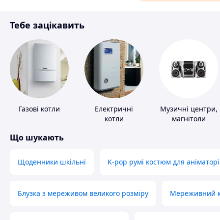
Матеріали для ремонту
Тебе зацікавить
Спорт і відпочинок
Газові котли
Електричні
Музичні центри,
котли
магнітоли
Що шукають
Щоденники шкільні
K-pop румі костюм для аніматорі
Блузка з мереживом великого розміру
Мереживний ко