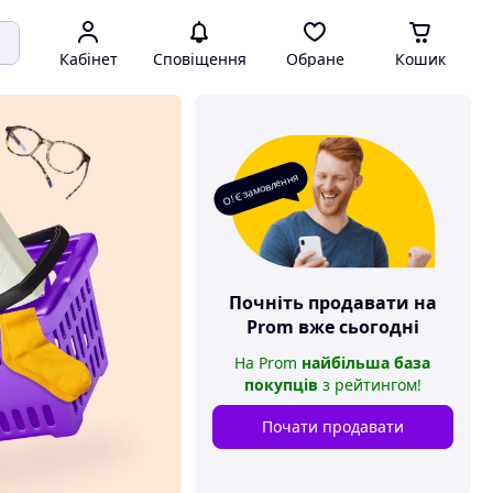
Кабінет
Сповіщення
Обране
Кошик
О! Є замовлення
Почніть продавати на
Prom
вже сьогодні
На
Prom
найбільша база
покупців
з рейтингом
!
Почати продавати