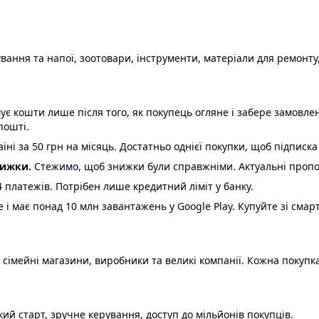
ання та напої, зоотовари, інструменти, матеріали для ремонту,
є кошти лише після того, як покупець огляне і забере замовл
пошті.
ні за 50 грн на місяць. Достатньо однієї покупки, щоб підписка
нижки.
Стежимо, щоб знижки були справжніми. Актуальні пропози
24 платежів. Потрібен лише кредитний ліміт у банку.
e і має понад 10 млн завантажень у Google Play. Купуйте зі смар
 сімейні магазини, виробники та великі компанії. Кожна покупка
ий старт, зручне керування, доступ до мільйонів покупців.