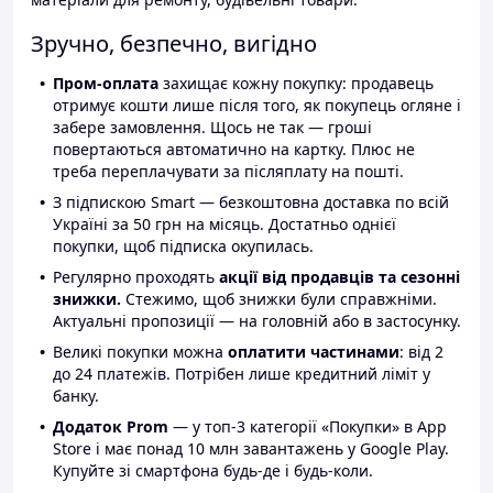
Зручно, безпечно, вигідно
Пром-оплата
захищає кожну покупку: продавець
отримує кошти лише після того, як покупець огляне і
забере замовлення. Щось не так — гроші
повертаються автоматично на картку. Плюс не
треба переплачувати за післяплату на пошті.
З підпискою Smart — безкоштовна доставка по всій
Україні за 50 грн на місяць. Достатньо однієї
покупки, щоб підписка окупилась.
Регулярно проходять
акції від продавців та сезонні
знижки.
Стежимо, щоб знижки були справжніми.
Актуальні пропозиції — на головній або в застосунку.
Великі покупки можна
оплатити частинами
: від 2
до 24 платежів. Потрібен лише кредитний ліміт у
банку.
Додаток Prom
— у топ-3 категорії «Покупки» в App
Store і має понад 10 млн завантажень у Google Play.
Купуйте зі смартфона будь-де і будь-коли.