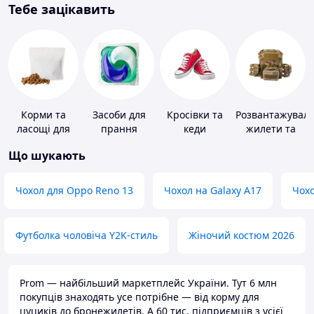
Тебе зацікавить
Корми та
Засоби для
Кросівки та
Розвантажуваль
ласощі для
прання
кеди
жилети та
домашніх
плитоноски
Що шукають
тварин і
без плит
птахів
Чохол для Oppo Reno 13
Чохол на Galaxy A17
Чохо
Футболка чоловіча Y2K-стиль
Жіночий костюм 2026
Prom — найбільший маркетплейс України. Тут 6 млн
покупців знаходять усе потрібне — від корму для
цуциків до бронежилетів. А 60 тис. підприємців з усієї