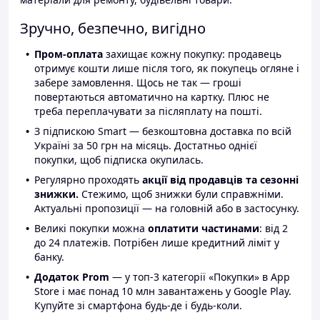
Зручно, безпечно, вигідно
Пром-оплата
захищає кожну покупку: продавець
отримує кошти лише після того, як покупець огляне і
забере замовлення. Щось не так — гроші
повертаються автоматично на картку. Плюс не
треба переплачувати за післяплату на пошті.
З підпискою Smart — безкоштовна доставка по всій
Україні за 50 грн на місяць. Достатньо однієї
покупки, щоб підписка окупилась.
Регулярно проходять
акції від продавців та сезонні
знижки.
Стежимо, щоб знижки були справжніми.
Актуальні пропозиції — на головній або в застосунку.
Великі покупки можна
оплатити частинами
: від 2
до 24 платежів. Потрібен лише кредитний ліміт у
банку.
Додаток Prom
— у топ-3 категорії «Покупки» в App
Store і має понад 10 млн завантажень у Google Play.
Купуйте зі смартфона будь-де і будь-коли.