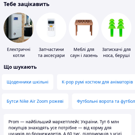
Тебе зацікавить
Електричні
Запчастини
Меблі для
Затискачі для
котли
та аксесуари
саун і лазень
носа, беруші
для побутових
для плавання
Що шукають
кондиціонерів
Щоденники шкільні
K-pop румі костюм для аніматорів
Бутси Nike Air Zoom рожеві
Футбольні ворота та футбо
Prom — найбільший маркетплейс України. Тут 6 млн
покупців знаходять усе потрібне — від корму для
цуциків до бронежилетів. А 60 тис. підприємців з усієї