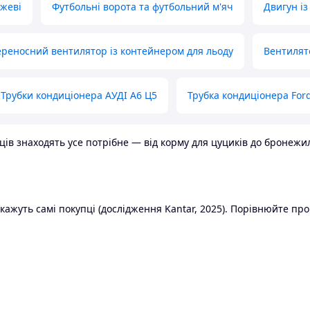
ожеві
Футбольні ворота та футбольний м'яч
Двигун із
реносний вентилятор із контейнером для льоду
Вентилят
Трубки кондиціонера АУДІ А6 Ц5
Трубка кондиціонера Ford
в знаходять усе потрібне — від корму для цуциків до бронежилет
ажуть самі покупці (дослідження Kantar, 2025). Порівнюйте пропо