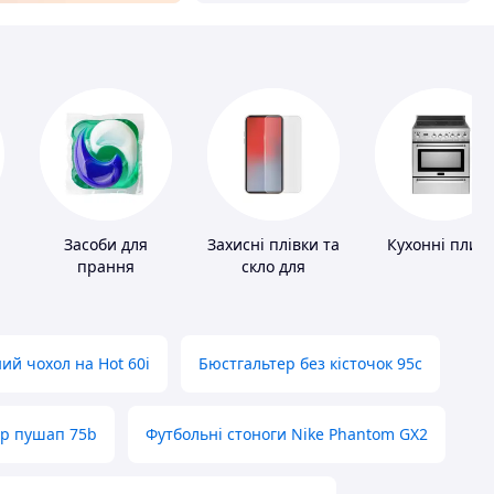
Засоби для
Захисні плівки та
Кухонні плит
прання
скло для
портативних
пристроїв
ий чохол на Hot 60i
Бюстгальтер без кісточок 95с
ер пушап 75b
Футбольні стоноги Nike Phantom GX2