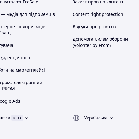
 каталозі ProSale
Захист прав на контент
 — медіа для підприємців
Content right protection
інтернет-підприємців
Відгуки про prom.ua
Кращі
Допомога Силам оборони
тувача
(Volonter by Prom)
нфіденційності
оти на маркетплейсі
ограма електронний
с PROM
oogle Ads
вітла
Українська
BETA