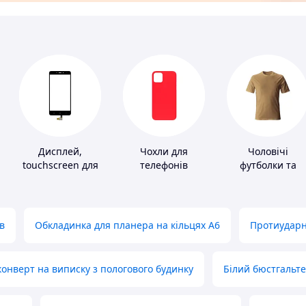
Дисплей,
Чохли для
Чоловічі
touchscreen для
телефонів
футболки та
телефонів
майки
в
Обкладинка для планера на кільцях А6
Протиударн
нверт на виписку з пологового будинку
Білий бюстгальт