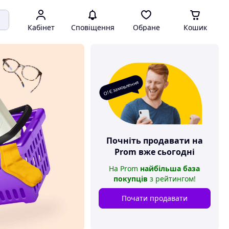
Кабінет
Сповіщення
Обране
Кошик
О! Є замовлення
Почніть продавати на
Prom
вже сьогодні
На
Prom
найбільша база
покупців
з рейтингом
!
Почати продавати