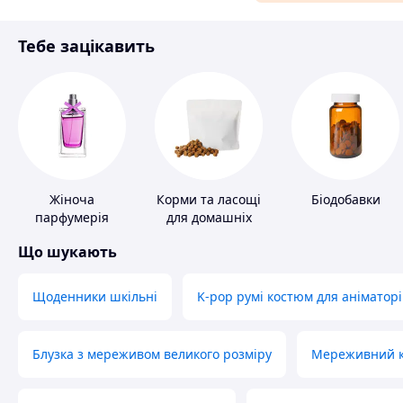
Матеріали для ремонту
Тебе зацікавить
Спорт і відпочинок
Жіноча
Корми та ласощі
Біодобавки
парфумерія
для домашніх
тварин і птахів
Що шукають
Щоденники шкільні
K-pop румі костюм для аніматорі
Блузка з мереживом великого розміру
Мереживний ко