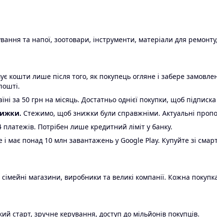
ання та напої, зоотовари, інструменти, матеріали для ремонту,
є кошти лише після того, як покупець огляне і забере замовл
пошті.
ні за 50 грн на місяць. Достатньо однієї покупки, щоб підписка
нижки.
Стежимо, щоб знижки були справжніми. Актуальні пропози
24 платежів. Потрібен лише кредитний ліміт у банку.
e і має понад 10 млн завантажень у Google Play. Купуйте зі смар
 сімейні магазини, виробники та великі компанії. Кожна покупка
ий старт, зручне керування, доступ до мільйонів покупців.