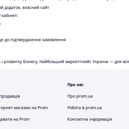
й додаток, власний сайт
 кабінеті
в
ще до підтвердження замовлення
 і розвитку бізнесу. Найбільший маркетплейс України — для міл
Про нас
 продавців
Про prom.ua
тернет-магазин
на Prom
Робота в prom.ua
авати на Prom
Контактна інформація