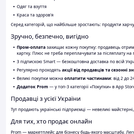
Одяг та взуття
Краса та здоров'я
Серед категорій, що найбільше зростають: продукти харчув
Зручно, безпечно, вигідно
Пром-оплата
захищає кожну покупку: продавець отриму
картку. Плюс не треба переплачувати за післяплату на 
З підпискою Smart — безкоштовна доставка по всій Украї
Регулярно проходять
акції від продавців та сезонні з
Великі покупки можна
оплатити частинами
: від 2 до 
Додаток Prom
— у топ-3 категорії «Покупки» в App Stor
Продавці з усієї України
Тут продають українські підприємці — невеликі майстерні,
Для тих, хто продає онлайн
Prom — маркетплейс для бізнесу будь-якого масштабу. Легк