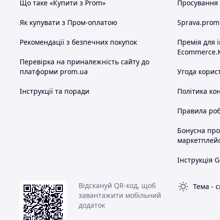
Що таке «Купити з Prom»
Просування в
Як купувати з Пром-оплатою
Sprava.prom
Рекомендації з безпечних покупок
Премія для 
Ecommerce.
Перевірка на приналежність сайту до
платформи prom.ua
Угода корис
Інструкції та поради
Політика ко
Правила роб
Бонусна пр
маркетплей
Інструкція G
Відскануй QR-код, щоб
Тема
-
с
завантажити мобільний
додаток