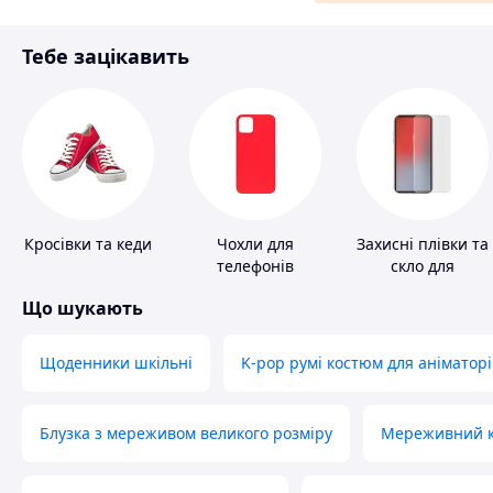
Матеріали для ремонту
Тебе зацікавить
Спорт і відпочинок
Кросівки та кеди
Чохли для
Захисні плівки та
телефонів
скло для
портативних
Що шукають
пристроїв
Щоденники шкільні
K-pop румі костюм для аніматорі
Блузка з мереживом великого розміру
Мереживний ко