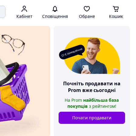
Кабінет
Сповіщення
Обране
Кошик
О! Є замовлення
Почніть продавати на
Prom
вже сьогодні
На
Prom
найбільша база
покупців
з рейтингом
!
Почати продавати