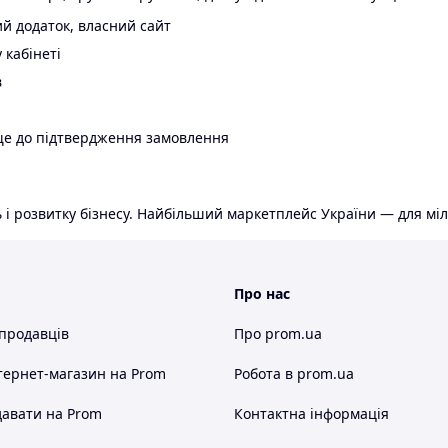
й додаток, власний сайт
 кабінеті
в
ще до підтвердження замовлення
 і розвитку бізнесу. Найбільший маркетплейс України — для міл
Про нас
 продавців
Про prom.ua
тернет-магазин
на Prom
Робота в prom.ua
авати на Prom
Контактна інформація