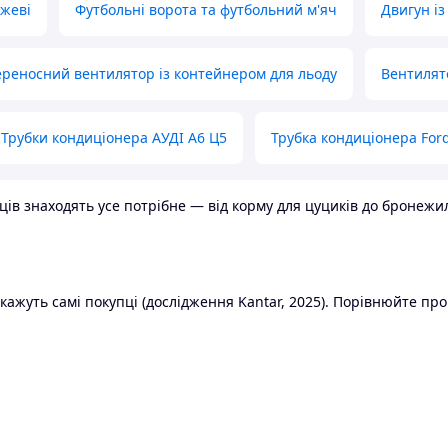
ожеві
Футбольні ворота та футбольний м'яч
Двигун із
реносний вентилятор із контейнером для льоду
Вентилят
Трубки кондиціонера АУДІ А6 Ц5
Трубка кондиціонера Ford
в знаходять усе потрібне — від корму для цуциків до бронежилет
ажуть самі покупці (дослідження Kantar, 2025). Порівнюйте пропо