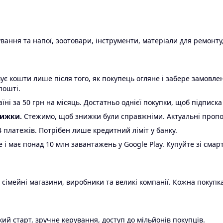
ання та напої, зоотовари, інструменти, матеріали для ремонту,
є кошти лише після того, як покупець огляне і забере замовл
пошті.
ні за 50 грн на місяць. Достатньо однієї покупки, щоб підписка
нижки.
Стежимо, щоб знижки були справжніми. Актуальні пропози
24 платежів. Потрібен лише кредитний ліміт у банку.
e і має понад 10 млн завантажень у Google Play. Купуйте зі смар
 сімейні магазини, виробники та великі компанії. Кожна покупка
ий старт, зручне керування, доступ до мільйонів покупців.