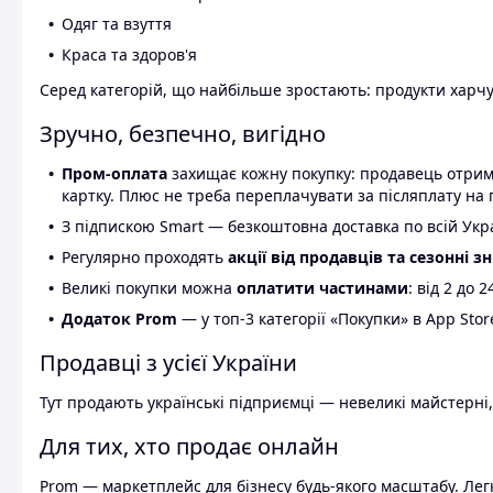
Одяг та взуття
Краса та здоров'я
Серед категорій, що найбільше зростають: продукти харчув
Зручно, безпечно, вигідно
Пром-оплата
захищає кожну покупку: продавець отриму
картку. Плюс не треба переплачувати за післяплату на 
З підпискою Smart — безкоштовна доставка по всій Украї
Регулярно проходять
акції від продавців та сезонні з
Великі покупки можна
оплатити частинами
: від 2 до 
Додаток Prom
— у топ-3 категорії «Покупки» в App Stor
Продавці з усієї України
Тут продають українські підприємці — невеликі майстерні,
Для тих, хто продає онлайн
Prom — маркетплейс для бізнесу будь-якого масштабу. Легк