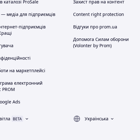
 каталозі ProSale
Захист прав на контент
 — медіа для підприємців
Content right protection
інтернет-підприємців
Відгуки про prom.ua
Кращі
Допомога Силам оборони
тувача
(Volonter by Prom)
нфіденційності
оти на маркетплейсі
ограма електронний
с PROM
oogle Ads
вітла
Українська
BETA