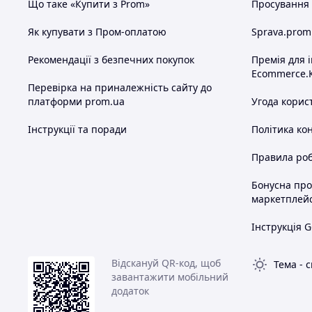
Що таке «Купити з Prom»
Просування в
Як купувати з Пром-оплатою
Sprava.prom
Рекомендації з безпечних покупок
Премія для 
Ecommerce.
Перевірка на приналежність сайту до
платформи prom.ua
Угода корис
Інструкції та поради
Політика ко
Правила роб
Бонусна пр
маркетплей
Інструкція G
Відскануй QR-код, щоб
Тема
-
с
завантажити мобільний
додаток