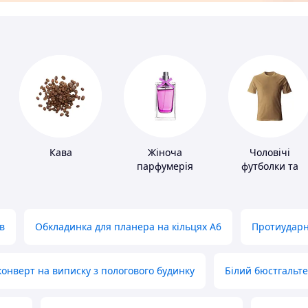
Кава
Жіноча
Чоловічі
парфумерія
футболки та
майки
в
Обкладинка для планера на кільцях А6
Протиударн
нверт на виписку з пологового будинку
Білий бюстгальт