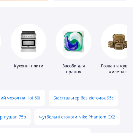
Кухонні плити
Засоби для
Розвантажувал
прання
жилети та
плитоноски бе
плит
ий чохол на Hot 60i
Бюстгальтер без кісточок 95с
ер пушап 75b
Футбольні стоноги Nike Phantom GX2