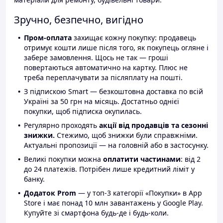
Зручно, безпечно, вигідно
Пром-оплата
захищає кожну покупку: продавець
отримує кошти лише після того, як покупець огляне і
забере замовлення. Щось не так — гроші
повертаються автоматично на картку. Плюс не
треба переплачувати за післяплату на пошті.
З підпискою Smart — безкоштовна доставка по всій
Україні за 50 грн на місяць. Достатньо однієї
покупки, щоб підписка окупилась.
Регулярно проходять
акції від продавців та сезонні
знижки.
Стежимо, щоб знижки були справжніми.
Актуальні пропозиції — на головній або в застосунку.
Великі покупки можна
оплатити частинами
: від 2
до 24 платежів. Потрібен лише кредитний ліміт у
банку.
Додаток Prom
— у топ-3 категорії «Покупки» в App
Store і має понад 10 млн завантажень у Google Play.
Купуйте зі смартфона будь-де і будь-коли.