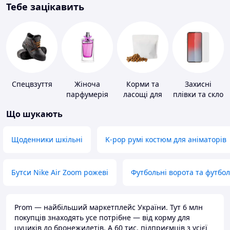
Тебе зацікавить
Спецвзуття
Жіноча
Корми та
Захисні
парфумерія
ласощі для
плівки та скло
домашніх
для
Що шукають
тварин і
портативних
птахів
пристроїв
Щоденники шкільні
K-pop румі костюм для аніматорів
Бутси Nike Air Zoom рожеві
Футбольні ворота та футбо
Prom — найбільший маркетплейс України. Тут 6 млн
покупців знаходять усе потрібне — від корму для
цуциків до бронежилетів. А 60 тис. підприємців з усієї