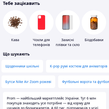
Тебе зацікавить
Кава
Чохли для
Захисні
Біодобавки
телефонів
плівки та скло
для
Що шукають
портативних
пристроїв
Щоденники шкільні
K-pop румі костюм для аніматорів
Бутси Nike Air Zoom рожеві
Футбольні ворота та футбо
Prom — найбільший маркетплейс України. Тут 6 млн
покупців знаходять усе потрібне — від корму для
цуциків до бронежилетів. А 60 тис. підприємців з усієї