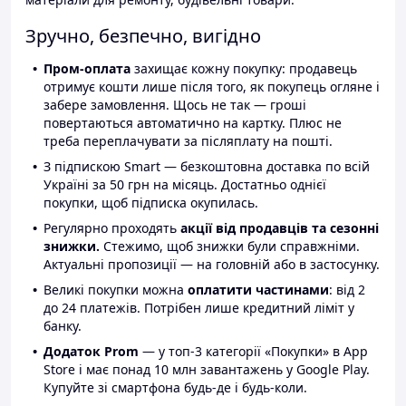
Зручно, безпечно, вигідно
Пром-оплата
захищає кожну покупку: продавець
отримує кошти лише після того, як покупець огляне і
забере замовлення. Щось не так — гроші
повертаються автоматично на картку. Плюс не
треба переплачувати за післяплату на пошті.
З підпискою Smart — безкоштовна доставка по всій
Україні за 50 грн на місяць. Достатньо однієї
покупки, щоб підписка окупилась.
Регулярно проходять
акції від продавців та сезонні
знижки.
Стежимо, щоб знижки були справжніми.
Актуальні пропозиції — на головній або в застосунку.
Великі покупки можна
оплатити частинами
: від 2
до 24 платежів. Потрібен лише кредитний ліміт у
банку.
Додаток Prom
— у топ-3 категорії «Покупки» в App
Store і має понад 10 млн завантажень у Google Play.
Купуйте зі смартфона будь-де і будь-коли.