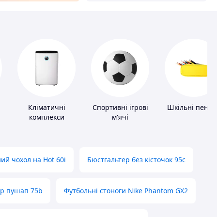
Кліматичні
Спортивні ігрові
Шкільні пенал
комплекси
м'ячі
ий чохол на Hot 60i
Бюстгальтер без кісточок 95с
ер пушап 75b
Футбольні стоноги Nike Phantom GX2