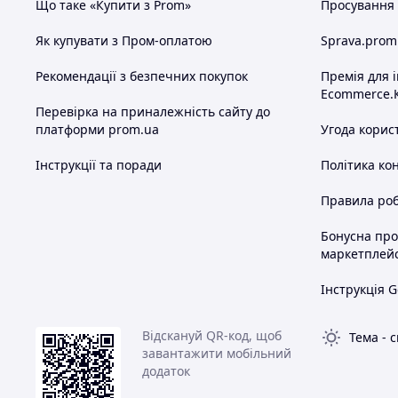
Що таке «Купити з Prom»
Просування в
Як купувати з Пром-оплатою
Sprava.prom
Рекомендації з безпечних покупок
Премія для 
Ecommerce.
Перевірка на приналежність сайту до
платформи prom.ua
Угода корис
Інструкції та поради
Політика ко
Правила роб
Бонусна пр
маркетплей
Інструкція G
Відскануй QR-код, щоб
Тема
-
с
завантажити мобільний
додаток