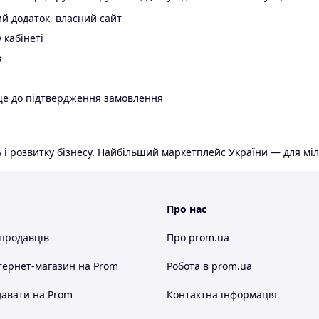
й додаток, власний сайт
 кабінеті
в
ще до підтвердження замовлення
 і розвитку бізнесу. Найбільший маркетплейс України — для міл
Про нас
 продавців
Про prom.ua
тернет-магазин
на Prom
Робота в prom.ua
авати на Prom
Контактна інформація