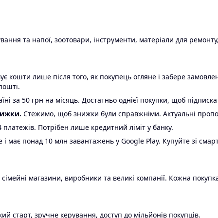
ання та напої, зоотовари, інструменти, матеріали для ремонту,
є кошти лише після того, як покупець огляне і забере замовл
пошті.
ні за 50 грн на місяць. Достатньо однієї покупки, щоб підписка
нижки.
Стежимо, щоб знижки були справжніми. Актуальні пропози
24 платежів. Потрібен лише кредитний ліміт у банку.
e і має понад 10 млн завантажень у Google Play. Купуйте зі смар
 сімейні магазини, виробники та великі компанії. Кожна покупка
ий старт, зручне керування, доступ до мільйонів покупців.