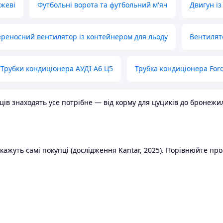
ожеві
Футбольні ворота та футбольний м'яч
Двигун із
реносний вентилятор із контейнером для льоду
Вентилят
Трубки кондиціонера АУДІ А6 Ц5
Трубка кондиціонера Ford
в знаходять усе потрібне — від корму для цуциків до бронежилет
ажуть самі покупці (дослідження Kantar, 2025). Порівнюйте пропо