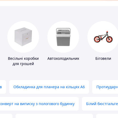
Весільні коробки
Автохолодильники
Біговели
для грошей
в
Обкладинка для планера на кільцях А6
Протиударн
нверт на виписку з пологового будинку
Білий бюстгальт