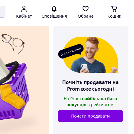
Кабінет
Сповіщення
Обране
Кошик
О! Є замовлення
Почніть продавати на
Prom
вже сьогодні
На
Prom
найбільша база
покупців
з рейтингом
!
Почати продавати