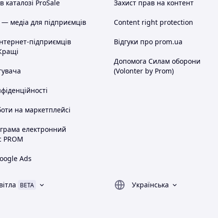
 каталозі ProSale
Захист прав на контент
 — медіа для підприємців
Content right protection
інтернет-підприємців
Відгуки про prom.ua
Кращі
Допомога Силам оборони
тувача
(Volonter by Prom)
нфіденційності
оти на маркетплейсі
ограма електронний
с PROM
oogle Ads
вітла
Українська
BETA