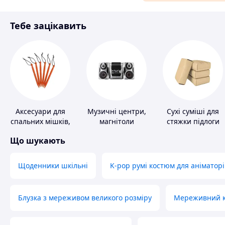
Матеріали для ремонту
Тебе зацікавить
Спорт і відпочинок
Аксесуари для
Музичні центри,
Сухі суміші для
спальних мішків,
магнітоли
стяжки підлоги
карематів та
Що шукають
наметів
Щоденники шкільні
K-pop румі костюм для аніматорі
Блузка з мереживом великого розміру
Мереживний ко