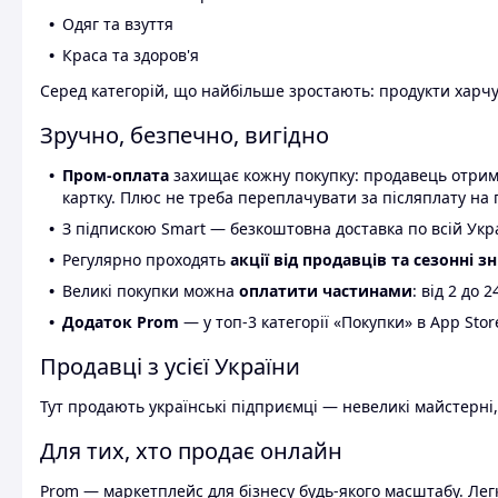
Одяг та взуття
Краса та здоров'я
Серед категорій, що найбільше зростають: продукти харчув
Зручно, безпечно, вигідно
Пром-оплата
захищає кожну покупку: продавець отриму
картку. Плюс не треба переплачувати за післяплату на 
З підпискою Smart — безкоштовна доставка по всій Украї
Регулярно проходять
акції від продавців та сезонні з
Великі покупки можна
оплатити частинами
: від 2 до 
Додаток Prom
— у топ-3 категорії «Покупки» в App Stor
Продавці з усієї України
Тут продають українські підприємці — невеликі майстерні,
Для тих, хто продає онлайн
Prom — маркетплейс для бізнесу будь-якого масштабу. Легк