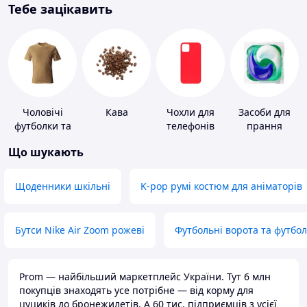
Тебе зацікавить
Чоловічі
Кава
Чохли для
Засоби для
футболки та
телефонів
прання
майки
Що шукають
Щоденники шкільні
K-pop румі костюм для аніматорів
Бутси Nike Air Zoom рожеві
Футбольні ворота та футбо
Prom — найбільший маркетплейс України. Тут 6 млн
покупців знаходять усе потрібне — від корму для
цуциків до бронежилетів. А 60 тис. підприємців з усієї