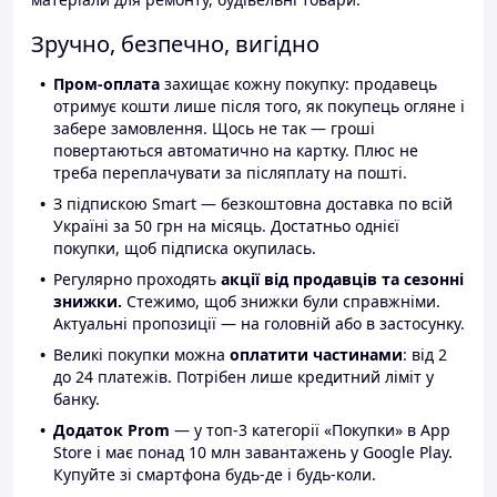
Зручно, безпечно, вигідно
Пром-оплата
захищає кожну покупку: продавець
отримує кошти лише після того, як покупець огляне і
забере замовлення. Щось не так — гроші
повертаються автоматично на картку. Плюс не
треба переплачувати за післяплату на пошті.
З підпискою Smart — безкоштовна доставка по всій
Україні за 50 грн на місяць. Достатньо однієї
покупки, щоб підписка окупилась.
Регулярно проходять
акції від продавців та сезонні
знижки.
Стежимо, щоб знижки були справжніми.
Актуальні пропозиції — на головній або в застосунку.
Великі покупки можна
оплатити частинами
: від 2
до 24 платежів. Потрібен лише кредитний ліміт у
банку.
Додаток Prom
— у топ-3 категорії «Покупки» в App
Store і має понад 10 млн завантажень у Google Play.
Купуйте зі смартфона будь-де і будь-коли.